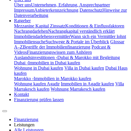
Über uns
Unternehmen, Erfahrung, Ansprechpartner
Impressum
Anbieterkennzeichnung
Datenschutz
Hinweise zur
Datenverarbeitung
Ratgeber
Mezzanine Kapital Zinssatz
Konditionen & Einflussfaktoren
Nachrangdarlehen
Nachrangkapital verständlich erklärt
Immobiliendarlehensvermittler
Wann sich ein Vermittler lohnt
Immobiliensuche
Suchwege & Portale im Überblick
Glossar
A–Z
Begriffe der Immobilienfinanzierung
Podcast &
Videos
Finanzierungswissen zum Anhören
Auslandsinvestitionen ›
Dubai & Marokko mit Begleitung
Dubai ›
Immobilien in Dubai kaufen
Wohnung in Dubai kaufen
Villa in Dubai kaufen
Dubai Haus
kaufen
Marokko ›
Immobilien in Marokko kaufen
Wohnung kaufen Agadir
Immobilien in Agadir kaufen
Villa
Marrakesch kaufen
Wohnung Marrakesch kaufen
Kontakt
Finanzierung prüfen lassen
Finanzierung
Leistungen
Alle Leistungen