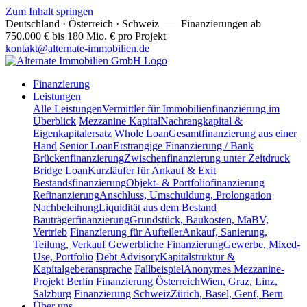
Zum Inhalt springen
Deutschland · Österreich · Schweiz
— Finanzierungen ab
750.000 € bis 180 Mio. € pro Projekt
kontakt@alternate-immobilien.de
Finanzierung
Leistungen
Alle Leistungen
Vermittler für Immobilienfinanzierung im
Überblick
Mezzanine Kapital
Nachrangkapital &
Eigenkapitalersatz
Whole Loan
Gesamtfinanzierung aus einer
Hand
Senior Loan
Erstrangige Finanzierung / Bank
Brückenfinanzierung
Zwischenfinanzierung unter Zeitdruck
Bridge Loan
Kurzläufer für Ankauf & Exit
Bestandsfinanzierung
Objekt- & Portfoliofinanzierung
Refinanzierung
Anschluss, Umschuldung, Prolongation
Nachbeleihung
Liquidität aus dem Bestand
Bauträgerfinanzierung
Grundstück, Baukosten, MaBV,
Vertrieb
Finanzierung für Aufteiler
Ankauf, Sanierung,
Teilung, Verkauf
Gewerbliche Finanzierung
Gewerbe, Mixed-
Use, Portfolio
Debt Advisory
Kapitalstruktur &
Kapitalgeberansprache
Fallbeispiel
Anonymes Mezzanine-
Projekt Berlin
Finanzierung Österreich
Wien, Graz, Linz,
Salzburg
Finanzierung Schweiz
Zürich, Basel, Genf, Bern
Über uns