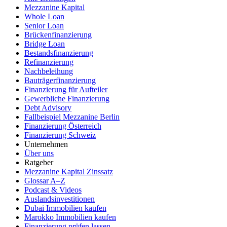
Mezzanine Kapital
Whole Loan
Senior Loan
Brückenfinanzierung
Bridge Loan
Bestandsfinanzierung
Refinanzierung
Nachbeleihung
Bauträgerfinanzierung
Finanzierung für Aufteiler
Gewerbliche Finanzierung
Debt Advisory
Fallbeispiel Mezzanine Berlin
Finanzierung Österreich
Finanzierung Schweiz
Unternehmen
Über uns
Ratgeber
Mezzanine Kapital Zinssatz
Glossar A–Z
Podcast & Videos
Auslandsinvestitionen
Dubai Immobilien kaufen
Marokko Immobilien kaufen
Finanzierung prüfen lassen