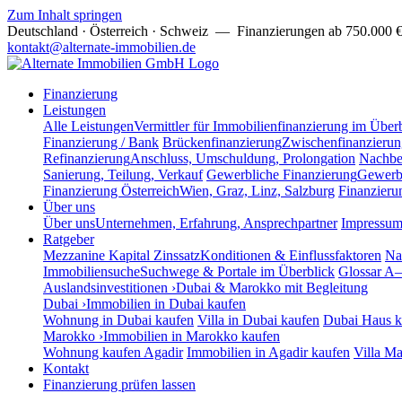
Zum Inhalt springen
Deutschland · Österreich · Schweiz
— Finanzierungen ab 750.000 € b
kontakt@alternate-immobilien.de
Finanzierung
Leistungen
Alle Leistungen
Vermittler für Immobilienfinanzierung im Über
Finanzierung / Bank
Brückenfinanzierung
Zwischenfinanzierun
Refinanzierung
Anschluss, Umschuldung, Prolongation
Nachbe
Sanierung, Teilung, Verkauf
Gewerbliche Finanzierung
Gewerbe
Finanzierung Österreich
Wien, Graz, Linz, Salzburg
Finanzieru
Über uns
Über uns
Unternehmen, Erfahrung, Ansprechpartner
Impressu
Ratgeber
Mezzanine Kapital Zinssatz
Konditionen & Einflussfaktoren
Na
Immobiliensuche
Suchwege & Portale im Überblick
Glossar A
Auslandsinvestitionen ›
Dubai & Marokko mit Begleitung
Dubai ›
Immobilien in Dubai kaufen
Wohnung in Dubai kaufen
Villa in Dubai kaufen
Dubai Haus k
Marokko ›
Immobilien in Marokko kaufen
Wohnung kaufen Agadir
Immobilien in Agadir kaufen
Villa Ma
Kontakt
Finanzierung prüfen lassen