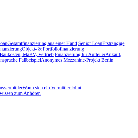
Loan
Gesamtfinanzierung aus einer Hand
Senior Loan
Erstrangige
inanzierung
Objekt- & Portfoliofinanzierung
 Baukosten, MaBV, Vertrieb
Finanzierung für Aufteiler
Ankauf,
ansprache
Fallbeispiel
Anonymes Mezzanine-Projekt Berlin
nsvermittler
Wann sich ein Vermittler lohnt
swissen zum Anhören