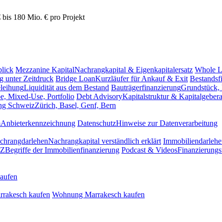
is 180 Mio. € pro Projekt
blick
Mezzanine Kapital
Nachrangkapital & Eigenkapitalersatz
Whole 
g unter Zeitdruck
Bridge Loan
Kurzläufer für Ankauf & Exit
Bestandsf
leihung
Liquidität aus dem Bestand
Bauträgerfinanzierung
Grundstück,
, Mixed-Use, Portfolio
Debt Advisory
Kapitalstruktur & Kapitalgeber
ng Schweiz
Zürich, Basel, Genf, Bern
m
Anbieterkennzeichnung
Datenschutz
Hinweise zur Datenverarbeitung
chrangdarlehen
Nachrangkapital verständlich erklärt
Immobiliendarlehe
–Z
Begriffe der Immobilienfinanzierung
Podcast & Videos
Finanzierung
aufen
rrakesch kaufen
Wohnung Marrakesch kaufen