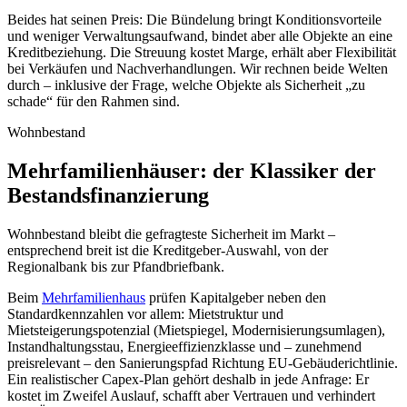
Beides hat seinen Preis: Die Bündelung bringt Konditionsvorteile
und weniger Verwaltungsaufwand, bindet aber alle Objekte an eine
Kreditbeziehung. Die Streuung kostet Marge, erhält aber Flexibilität
bei Verkäufen und Nachverhandlungen. Wir rechnen beide Welten
durch – inklusive der Frage, welche Objekte als Sicherheit „zu
schade“ für den Rahmen sind.
Wohnbestand
Mehrfamilienhäuser: der Klassiker der
Bestandsfinanzierung
Wohnbestand bleibt die gefragteste Sicherheit im Markt –
entsprechend breit ist die Kreditgeber-Auswahl, von der
Regionalbank bis zur Pfandbriefbank.
Beim
Mehrfamilienhaus
prüfen Kapitalgeber neben den
Standardkennzahlen vor allem: Mietstruktur und
Mietsteigerungspotenzial (Mietspiegel, Modernisierungsumlagen),
Instandhaltungsstau, Energieeffizienzklasse und – zunehmend
preisrelevant – den Sanierungspfad Richtung EU-Gebäuderichtlinie.
Ein realistischer Capex-Plan gehört deshalb in jede Anfrage: Er
kostet im Zweifel Auslauf, schafft aber Vertrauen und verhindert