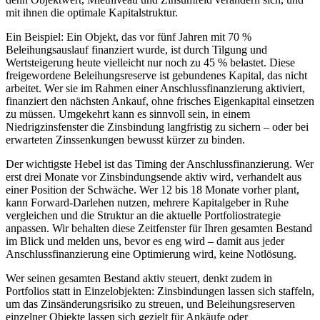
mit ihnen die optimale Kapitalstruktur.
Ein Beispiel: Ein Objekt, das vor fünf Jahren mit 70 %
Beleihungsauslauf finanziert wurde, ist durch Tilgung und
Wertsteigerung heute vielleicht nur noch zu 45 % belastet. Diese
freigewordene Beleihungsreserve ist gebundenes Kapital, das nicht
arbeitet. Wer sie im Rahmen einer Anschlussfinanzierung aktiviert,
finanziert den nächsten Ankauf, ohne frisches Eigenkapital einsetzen
zu müssen. Umgekehrt kann es sinnvoll sein, in einem
Niedrigzinsfenster die Zinsbindung langfristig zu sichern – oder bei
erwarteten Zinssenkungen bewusst kürzer zu binden.
Der wichtigste Hebel ist das Timing der Anschlussfinanzierung. Wer
erst drei Monate vor Zinsbindungsende aktiv wird, verhandelt aus
einer Position der Schwäche. Wer 12 bis 18 Monate vorher plant,
kann Forward-Darlehen nutzen, mehrere Kapitalgeber in Ruhe
vergleichen und die Struktur an die aktuelle Portfoliostrategie
anpassen. Wir behalten diese Zeitfenster für Ihren gesamten Bestand
im Blick und melden uns, bevor es eng wird – damit aus jeder
Anschlussfinanzierung eine Optimierung wird, keine Notlösung.
Wer seinen gesamten Bestand aktiv steuert, denkt zudem in
Portfolios statt in Einzelobjekten: Zinsbindungen lassen sich staffeln,
um das Zinsänderungsrisiko zu streuen, und Beleihungsreserven
einzelner Objekte lassen sich gezielt für Ankäufe oder