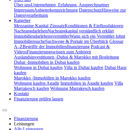
Über uns
Unternehmen, Erfahrung, Ansprechpartner
Impressum
Anbieterkennzeichnung
Datenschutz
Hinweise zur
Datenverarbeitung
Ratgeber
Mezzanine Kapital Zinssatz
Konditionen & Einflussfaktoren
Nachrangdarlehen
Nachrangkapital verständlich erklärt
Immobiliendarlehensvermittler
Wann sich ein Vermittler lohnt
Immobiliensuche
Suchwege & Portale im Überblick
Glossar
A–Z
Begriffe der Immobilienfinanzierung
Podcast &
Videos
Finanzierungswissen zum Anhören
Auslandsinvestitionen ›
Dubai & Marokko mit Begleitung
Dubai ›
Immobilien in Dubai kaufen
Wohnung in Dubai kaufen
Villa in Dubai kaufen
Dubai Haus
kaufen
Marokko ›
Immobilien in Marokko kaufen
Wohnung kaufen Agadir
Immobilien in Agadir kaufen
Villa
Marrakesch kaufen
Wohnung Marrakesch kaufen
Kontakt
Finanzierung prüfen lassen
Finanzierung
Leistungen
Alle Leistungen