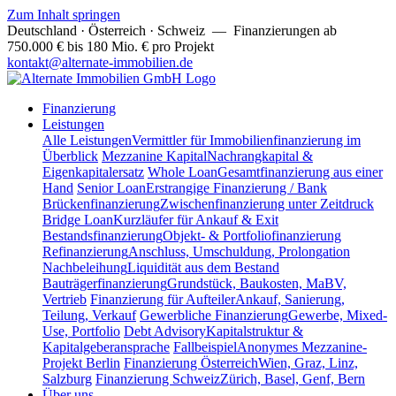
Zum Inhalt springen
Deutschland · Österreich · Schweiz
— Finanzierungen ab
750.000 € bis 180 Mio. € pro Projekt
kontakt@alternate-immobilien.de
Finanzierung
Leistungen
Alle Leistungen
Vermittler für Immobilienfinanzierung im
Überblick
Mezzanine Kapital
Nachrangkapital &
Eigenkapitalersatz
Whole Loan
Gesamtfinanzierung aus einer
Hand
Senior Loan
Erstrangige Finanzierung / Bank
Brückenfinanzierung
Zwischenfinanzierung unter Zeitdruck
Bridge Loan
Kurzläufer für Ankauf & Exit
Bestandsfinanzierung
Objekt- & Portfoliofinanzierung
Refinanzierung
Anschluss, Umschuldung, Prolongation
Nachbeleihung
Liquidität aus dem Bestand
Bauträgerfinanzierung
Grundstück, Baukosten, MaBV,
Vertrieb
Finanzierung für Aufteiler
Ankauf, Sanierung,
Teilung, Verkauf
Gewerbliche Finanzierung
Gewerbe, Mixed-
Use, Portfolio
Debt Advisory
Kapitalstruktur &
Kapitalgeberansprache
Fallbeispiel
Anonymes Mezzanine-
Projekt Berlin
Finanzierung Österreich
Wien, Graz, Linz,
Salzburg
Finanzierung Schweiz
Zürich, Basel, Genf, Bern
Über uns