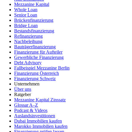
Mezzanine Kapital
Whole Loan
Senior Loan
Brückenfinanzierung
Bridge Loan
Bestandsfinanzierung
Refinanzierung
Nachbeleihung
Bauträgerfinanzierung
Finanzierung für Aufteiler
Gewerbliche Finanzierung
Debt Advisory
Fallbeispiel Mezzanine Berlin
Finanzierung Österreich
Finanzierung Schweiz
Unternehmen
Über uns
Ratgeber
Mezzanine Kapital Zinssatz
Glossar A–Z
Podcast & Videos
Auslandsinvestitionen
Dubai Immobilien kaufen
Marokko Immobilien kaufen
Finanzierung prüfen lassen