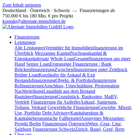
Zum Inhalt springen
Deutschland · Österreich · Schweiz
— Finanzierungen ab
750.000 € bis 180 Mio. € pro Projekt
kontakt@alternate-immobilien.de
Finanzierung
Leistungen
Alle Leistungen
Vermittler für Immobilienfinanzierung im
Überblick
Mezzanine Kapital
Nachrangkapital &
Eigenkapitalersatz
Whole Loan
Gesamtfinanzierung aus einer
Hand
Senior Loan
Erstrangige Finanzierung / Bank
Brückenfinanzierung
Zwischenfinanzierung unter Zeitdruck
Bridge Loan
Kurzläufer für Ankauf & Exit
Bestandsfinanzierung
Objekt- & Portfoliofinanzierung
Refinanzierung
Anschluss, Umschuldung, Prolongation
Nachbeleihung
Liquidität aus dem Bestand
Bauträgerfinanzierung
Grundstück, Baukosten, MaBV,
Vertrieb
Finanzierung für Aufteiler
Ankauf, Sanierung,
Teilung, Verkauf
Gewerbliche Finanzierung
Gewerbe, Mixed-
Use, Portfolio
Debt Advisory
Kapitalstruktur &
Kapitalgeberansprache
Fallbeispiel
Anonymes Mezzanine-
Projekt Berlin
Finanzierung Österreich
Wien, Graz, Linz,
Salzburg
Finanzierung Schweiz
Zürich, Basel, Genf, Bern
Über uns