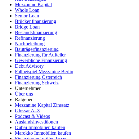
Mezzanine Kapital
Whole Loan
Senior Loan
Brückenfinanzierung
Bridge Loan
Bestandsfinanzierung
Refinanzierung
Nachbeleihung
Bauträgerfinanzierung
Finanzierung für Aufteiler
Gewerbliche Finanzierung
Debt Advisory
Fallbeispiel Mezzanine Berlin
Finanzierung Österreich
Finanzierung Schweiz
Unternehmen
Über uns
Ratgeber
Mezzanine Kapital Zinssatz
Glossar A–Z
Podcast & Videos
Auslandsinvestitionen
Dubai Immobilien kaufen
Marokko Immobilien kaufen
Finanzierung prüfen lassen