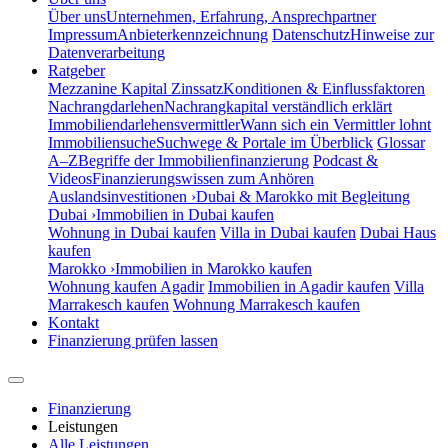
Über uns
Unternehmen, Erfahrung, Ansprechpartner
Impressum
Anbieterkennzeichnung
Datenschutz
Hinweise zur
Datenverarbeitung
Ratgeber
Mezzanine Kapital Zinssatz
Konditionen & Einflussfaktoren
Nachrangdarlehen
Nachrangkapital verständlich erklärt
Immobiliendarlehensvermittler
Wann sich ein Vermittler lohnt
Immobiliensuche
Suchwege & Portale im Überblick
Glossar
A–Z
Begriffe der Immobilienfinanzierung
Podcast &
Videos
Finanzierungswissen zum Anhören
Auslandsinvestitionen ›
Dubai & Marokko mit Begleitung
Dubai ›
Immobilien in Dubai kaufen
Wohnung in Dubai kaufen
Villa in Dubai kaufen
Dubai Haus
kaufen
Marokko ›
Immobilien in Marokko kaufen
Wohnung kaufen Agadir
Immobilien in Agadir kaufen
Villa
Marrakesch kaufen
Wohnung Marrakesch kaufen
Kontakt
Finanzierung prüfen lassen
Finanzierung
Leistungen
Alle Leistungen