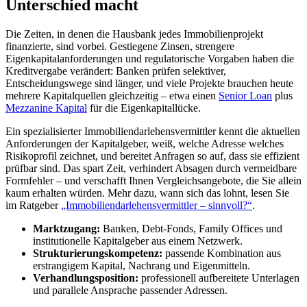
Unterschied macht
Die Zeiten, in denen die Hausbank jedes Immobilienprojekt
finanzierte, sind vorbei. Gestiegene Zinsen, strengere
Eigenkapitalanforderungen und regulatorische Vorgaben haben die
Kreditvergabe verändert: Banken prüfen selektiver,
Entscheidungswege sind länger, und viele Projekte brauchen heute
mehrere Kapitalquellen gleichzeitig – etwa einen
Senior Loan
plus
Mezzanine Kapital
für die Eigenkapitallücke.
Ein spezialisierter Immobiliendarlehensvermittler kennt die aktuellen
Anforderungen der Kapitalgeber, weiß, welche Adresse welches
Risikoprofil zeichnet, und bereitet Anfragen so auf, dass sie effizient
prüfbar sind. Das spart Zeit, verhindert Absagen durch vermeidbare
Formfehler – und verschafft Ihnen Vergleichsangebote, die Sie allein
kaum erhalten würden. Mehr dazu, wann sich das lohnt, lesen Sie
im Ratgeber
„Immobiliendarlehensvermittler – sinnvoll?“
.
Marktzugang:
Banken, Debt-Fonds, Family Offices und
institutionelle Kapitalgeber aus einem Netzwerk.
Strukturierungskompetenz:
passende Kombination aus
erstrangigem Kapital, Nachrang und Eigenmitteln.
Verhandlungsposition:
professionell aufbereitete Unterlagen
und parallele Ansprache passender Adressen.