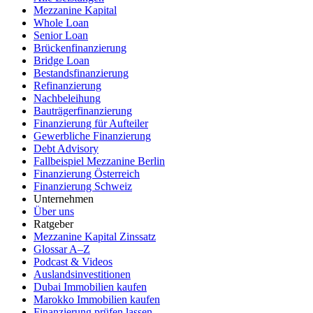
Mezzanine Kapital
Whole Loan
Senior Loan
Brückenfinanzierung
Bridge Loan
Bestandsfinanzierung
Refinanzierung
Nachbeleihung
Bauträgerfinanzierung
Finanzierung für Aufteiler
Gewerbliche Finanzierung
Debt Advisory
Fallbeispiel Mezzanine Berlin
Finanzierung Österreich
Finanzierung Schweiz
Unternehmen
Über uns
Ratgeber
Mezzanine Kapital Zinssatz
Glossar A–Z
Podcast & Videos
Auslandsinvestitionen
Dubai Immobilien kaufen
Marokko Immobilien kaufen
Finanzierung prüfen lassen