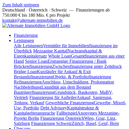
Zum Inhalt springen
Deutschland · Österreich · Schweiz
— Finanzierungen ab
750.000 € bis 180 Mio. € pro Projekt
kontakt@alternate-immobilien.de
Finanzierung
Leistungen
Alle Leistungen
Vermittler für Immobilienfinanzierung im
Überblick
Mezzanine Kapital
Nachrangkapital &
Eigenkapitalersatz
Whole Loan
Gesamtfinanzierung aus einer
Hand
Senior Loan
Erstrangige Finanzierung / Bank
Brückenfinanzierung
Zwischenfinanzierung unter Zeitdruck
Bridge Loan
Kurzläufer für Ankauf & Exit
Bestandsfinanzierung
Objekt- & Portfoliofinanzierung
Refinanzierung
Anschluss, Umschuldung, Prolongation
Nachbeleihung
Liquidität aus dem Bestand
Bauträgerfinanzierung
Grundstück, Baukosten, MaBV,
Vertrieb
Finanzierung für Aufteiler
Ankauf, Sanierung,
Teilung, Verkauf
Gewerbliche Finanzierung
Gewerbe, Mixed-
Use, Portfolio
Debt Advisory
Kapitalstruktur &
Kapitalgeberansprache
Fallbeispiel
Anonymes Mezzanine-
Projekt Berlin
Finanzierung Österreich
Wien, Graz, Linz,
Salzburg
Finanzierung Schweiz
Zürich, Basel, Genf, Bern
Über uns