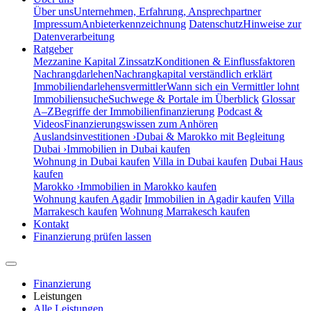
Über uns
Unternehmen, Erfahrung, Ansprechpartner
Impressum
Anbieterkennzeichnung
Datenschutz
Hinweise zur
Datenverarbeitung
Ratgeber
Mezzanine Kapital Zinssatz
Konditionen & Einflussfaktoren
Nachrangdarlehen
Nachrangkapital verständlich erklärt
Immobiliendarlehensvermittler
Wann sich ein Vermittler lohnt
Immobiliensuche
Suchwege & Portale im Überblick
Glossar
A–Z
Begriffe der Immobilienfinanzierung
Podcast &
Videos
Finanzierungswissen zum Anhören
Auslandsinvestitionen ›
Dubai & Marokko mit Begleitung
Dubai ›
Immobilien in Dubai kaufen
Wohnung in Dubai kaufen
Villa in Dubai kaufen
Dubai Haus
kaufen
Marokko ›
Immobilien in Marokko kaufen
Wohnung kaufen Agadir
Immobilien in Agadir kaufen
Villa
Marrakesch kaufen
Wohnung Marrakesch kaufen
Kontakt
Finanzierung prüfen lassen
Finanzierung
Leistungen
Alle Leistungen